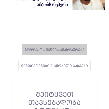
ამბობს რეპერი
ᲖᲝᲓᲘᲐᲥᲝᲡ ᲜᲘᲨᲜᲘᲡ ᲐᲜᲐᲖᲦᲐᲣᲠᲔᲑᲐ
ᲜᲘᲕᲗᲘᲔᲠᲔᲑᲔᲑᲘ C ᲪᲜᲝᲑᲘᲚᲘ ᲡᲐᲮᲔᲔᲑᲘ
ᲨᲔᲘᲢᲧᲕᲔᲗ
ᲗᲐᲕᲡᲔᲑᲐᲓᲝᲑᲐ