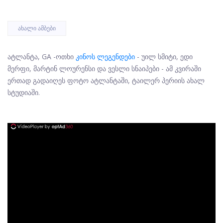
ᲐᲮᲐᲚᲘ ᲐᲛᲑᲔᲑᲘ
ატლანტა, GA -
ოთხი
კინოს ლეგენდები
- უილ სმიტი, ედი
მერფი, მარტინ ლოურენსი და ვესლი სნაიპები - ამ კვირაში
ერთად გადაიღეს ფოტო ატლანტაში, ტაილერ პერიის ახალ
სტუდიაში.
ad