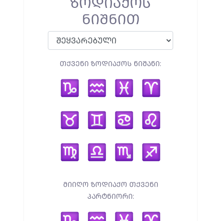
ᲖᲝᲓᲘᲐᲥᲝᲡ
ᲜᲘᲨᲜᲘᲗ
ᲗᲥᲕᲔᲜᲘ ᲖᲝᲓᲘᲐᲥᲝᲡ ᲜᲘᲨᲐᲜᲘ:
ᲛᲘᲘᲦᲝ ᲖᲝᲓᲘᲐᲥᲝ ᲗᲥᲕᲔᲜᲘ
ᲞᲐᲠᲢᲜᲘᲝᲠᲘ: