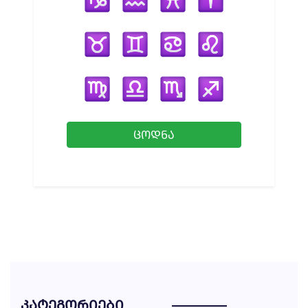
ᲪᲝᲓᲜᲐ
ᲙᲐᲢᲔᲒᲝᲠᲘᲔᲑᲘ