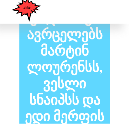
Უილ Სმიტი
Ავრცელებს
Მარტინ
Ლოურენსს,
Ვესლი
Სნაიპსს Და
Ედი Მერფის