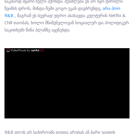
საკმაოდ მყარი წელი ჰქონდა. შეიძლება ეს არ იყო ტირილი-
წვიმის დროს, მინდა-ჩემი გოგო-უკან დავბრუნდე,
არა-ჰოო
R&B
, მაგრამ ეს ბევრად უფრო ასახავდა კულტურის Netflix &
Chill თაობას, ხოლო მნიშვნელოვან სოციალურ და პოლიტიკურ
საკითხებს წინა პლანზე აყენებდა.
ad
R&B დღეს არ საჭიროებს დეიდა არეტას ან ბარი უაითის