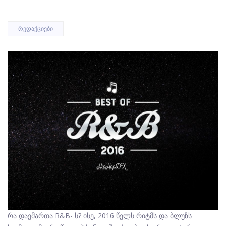
ᲠᲔᲓᲐᲥᲪᲘᲔᲑᲘ
რა დაემართა R&B- ს? ისე, 2016 წელს რიტმს და ბლუზს