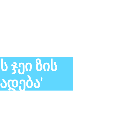
ს Ჯეი Ზის
ადება'