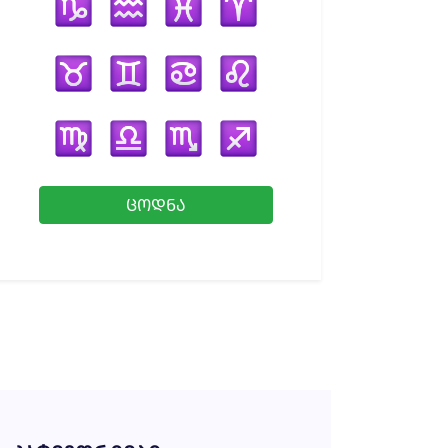
ᲪᲝᲓᲜᲐ