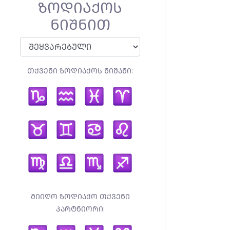
ᲖᲝᲓᲘᲐᲥᲝᲡ
ᲜᲘᲨᲜᲘᲗ
ᲗᲥᲕᲔᲜᲘ ᲖᲝᲓᲘᲐᲥᲝᲡ ᲜᲘᲨᲐᲜᲘ:
ᲛᲘᲘᲦᲝ ᲖᲝᲓᲘᲐᲥᲝ ᲗᲥᲕᲔᲜᲘ
ᲞᲐᲠᲢᲜᲘᲝᲠᲘ: