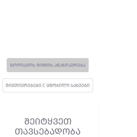
ᲖᲝᲓᲘᲐᲥᲝᲡ ᲜᲘᲨᲜᲘᲡ ᲐᲜᲐᲖᲦᲐᲣᲠᲔᲑᲐ
ᲜᲘᲕᲗᲘᲔᲠᲔᲑᲔᲑᲘ C ᲪᲜᲝᲑᲘᲚᲘ ᲡᲐᲮᲔᲔᲑᲘ
ᲨᲔᲘᲢᲧᲕᲔᲗ
ᲗᲐᲕᲡᲔᲑᲐᲓᲝᲑᲐ